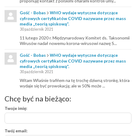
proponuję kontakt z polskimi ofiarami kontroli umy...
Gość - Bobas
WHO wydaje wytyczne dotyczące
cyfrowych certyfikatów COVID nazywane przez mass
media „teorią spiskową”.
30 październik 2021
11 lutego 2020 r. Międzynarodowy Komitet ds. Taksonomii
Wirusów nadał nowemu korona-wirusowi nazwę S...
Gość - Bobas
WHO wydaje wytyczne dotyczące
cyfrowych certyfikatów COVID nazywane przez mass
media „teorią spiskową”.
30 październik 2021
Witam Właśnie trafiłem na tę trochę dziwną stronkę, która
wydaje się być prowokacją; ale w 50% może ...
Chcę być na bieżąco:
Twoje imię:
Twój email: