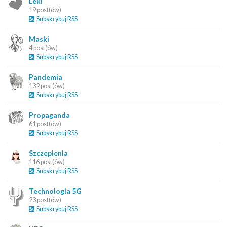
Leki
19 post(ów)
Subskrybuj RSS
Maski
4 post(ów)
Subskrybuj RSS
Pandemia
132 post(ów)
Subskrybuj RSS
Propaganda
61 post(ów)
Subskrybuj RSS
Szczepienia
116 post(ów)
Subskrybuj RSS
Technologia 5G
23 post(ów)
Subskrybuj RSS