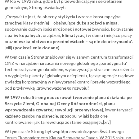
W Rio w 1992 roku, gdzie był przewodniczącym i sekretarzem
generalnym, Strong oświadczył:
„Oczywiste jest, że obecny styl życia i wzorce konsumpcyjne
zamożnej klasy średniej – obejmujące
duże spożycie mięsa
,
spożywanie dużych ilości mrożonek i gotowej żywności, korzystanie
z
paliw kopalnych
, urządzeń,
klimatyzacji
w domu i miejscu pracy
oraz
mieszkalnictwo na przedmieściach
– są
nie do utrzymania".
[xiii]
(podkreślenie dodane)
W tym czasie Strong znajdował się w samym centrum transformacji
ONZ w narzędzie narzucania nowego globalnego „paradygmatu"
technokratycznego ukradkiem, wykorzystując straszne ostrzeżenia
o wyginięciu planety i globalnym ociepleniu, łącząc agencje rządowe
z władzą korporacyjną w niewybranej kontroli prawie wszystkiego,
pod przykrywką „zrównoważonego rozwoju".
W 1997 roku Strong nadzorował tworzenie planu działania po
Szczycie Ziemi, Globalnej Oceny Różnorodności, planu
wprowadzenia czwartej rewolucji przemysłowej
, inwentaryzacji
każdego zasobu na planecie, sposobu, w jaki będą one
kontrolowane i jak ta rewolucja zostanie osiągnięty.[xiv]
W tym czasie Strong był współprzewodniczącym Światowego
Forum Ekonomicznego Klausa Schwaba w Davos. W 2015 roku, po