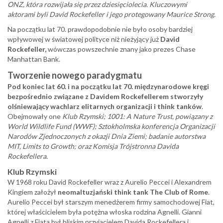
ONZ, która rozwijała się przez dziesięciolecia. Kluczowymi
aktorami byli David Rockefeller i jego protegowany Maurice Strong.
Na początku lat 70. prawdopodobnie nie było osoby bardziej
wpływowej w światowej polityce niż nieżyjący już
David
Rockefeller,
wówczas powszechnie znany jako prezes Chase
Manhattan Bank.
Tworzenie nowego paradygmatu
Pod koniec lat 60. i na początku lat 70. międzynarodowe kręgi
bezpośrednio związane z Davidem Rockefellerem stworzyły
olśniewający wachlarz elitarnych organizacji i think tanków
.
Obejmowały one
Klub Rzymski; 1001: A Nature Trust, powiązany z
World Wildlife Fund (WWF); Sztokholmska konferencja Organizacji
Narodów Zjednoczonych z okazji Dnia Ziemi; badanie autorstwa
MIT, Limits to Growth; oraz Komisja Trójstronna Davida
Rockefellera.
Klub Rzymski
W 1968 roku David Rockefeller wraz z Aurelio Peccei i Alexandrem
Kingiem założył
neomaltuzjański think tank The Club of Rome
.
Aurelio Peccei był starszym menedżerem firmy samochodowej Fiat,
której właścicielem była potężna włoska rodzina Agnelli. Gianni
Agnelli z Fiata był bliskim przyjacielem Davida Rockefellera i