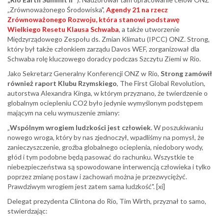
„Zrównoważonego Środowiska",
Agendy 21 na rzecz
Zrównoważonego Rozwoju, która stanowi podstawę
Wielkiego Resetu Klausa Schwaba
, a także utworzenie
Międzyrządowego Zespołu ds. Zmian Klimatu (IPCC) ONZ. Strong,
który był także członkiem zarządu Davos WEF, zorganizował dla
Schwaba rolę kluczowego doradcy podczas Szczytu Ziemi w Rio.
Jako Sekretarz Generalny Konferencji ONZ w Rio,
Strong zamówił
również raport Klubu Rzymskiego
, The First Global Revolution,
autorstwa Alexandra Kinga, w którym przyznano, że twierdzenie o
globalnym ociepleniu CO2 było jedynie wymyślonym podstępem
mającym na celu wymuszenie zmiany:
„
Wspólnym wrogiem ludzkości jest człowiek
. W poszukiwaniu
nowego wroga, który by nas zjednoczył, wpadliśmy na pomysł, że
zanieczyszczenie, groźba globalnego ocieplenia, niedobory wody,
głód i tym podobne będą pasować do rachunku. Wszystkie te
niebezpieczeństwa są spowodowane interwencją człowieka i tylko
poprzez zmianę postaw i zachowań można je przezwyciężyć.
Prawdziwym wrogiem jest zatem sama ludzkość". [xi]
Delegat prezydenta Clintona do Rio, Tim Wirth, przyznał to samo,
stwierdzając: