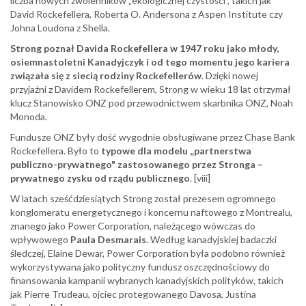
liczba nowych zwolenników „ekologicznej czystości", takich jak
David Rockefellera, Roberta O. Andersona z Aspen Institute czy
Johna Loudona z Shella.
Strong poznał Davida Rockefellera w 1947 roku jako młody,
osiemnastoletni Kanadyjczyk i od tego momentu jego kariera
związała się z siecią rodziny Rockefellerów
. Dzięki nowej
przyjaźni z Davidem Rockefellerem, Strong w wieku 18 lat otrzymał
klucz Stanowisko ONZ pod przewodnictwem skarbnika ONZ, Noah
Monoda.
Fundusze ONZ były dość wygodnie obsługiwane przez Chase Bank
Rockefellera. Było to
typowe dla modelu „partnerstwa
publiczno-prywatnego" zastosowanego przez Stronga –
prywatnego zysku od rządu publicznego
. [viii]
W latach sześćdziesiątych Strong został prezesem ogromnego
konglomeratu energetycznego i koncernu naftowego z Montrealu,
znanego jako Power Corporation, należącego wówczas do
wpływowego
Paula Desmarais.
Według kanadyjskiej badaczki
śledczej, Elaine Dewar, Power Corporation była podobno również
wykorzystywana jako polityczny fundusz oszczędnościowy do
finansowania kampanii wybranych kanadyjskich polityków, takich
jak Pierre Trudeau, ojciec protegowanego Davosa, Justina