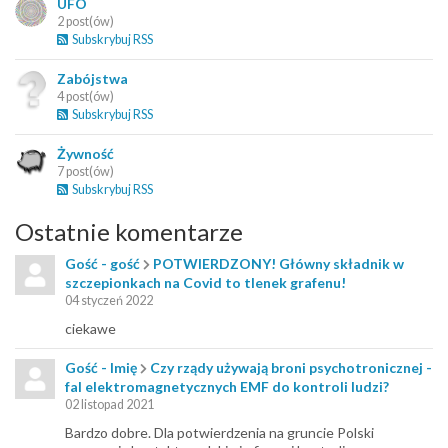
UFO
2 post(ów)
Subskrybuj RSS
Zabójstwa
4 post(ów)
Subskrybuj RSS
Żywność
7 post(ów)
Subskrybuj RSS
Ostatnie komentarze
Gość - gość
POTWIERDZONY! Główny składnik w
szczepionkach na Covid to tlenek grafenu!
04 styczeń 2022
ciekawe
Gość - Imię
Czy rządy używają broni psychotronicznej -
fal elektromagnetycznych EMF do kontroli ludzi?
02 listopad 2021
Bardzo dobre. Dla potwierdzenia na gruncie Polski