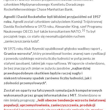
członkiem Międzynarodowego Komitetu Doradczego
Rockefellerowskiego Chase Manhattan Bank.
Agnelli i David Rockefeller byli bliskimi przyjaciółmi od 1957
roku
. Agnelli został członkiem-założycielem Komisji Trójstronnej
Davida Rockefellera w 1973 roku. Alexander King, szef Programu
[i]
Naukowego OECD, był także konsultantem NATO.
To był
początek tego, co stało się neomaltuzjańskim ruchem
„zanieczyszczania ludzi".
W 1971 roku Klub Rzymski opublikował głęboko wadliwy raport „
Granice wzrostu",
który przewidywał koniec znanej nam cywilizacji
z powodu szybkiego wzrostu liczby ludności w połączeniu ze
stałymi zasobami, takimi jak ropa naftowa. W raporcie stwierdzono,
że bez znaczących zmian w zużyciu zasobów
„najbardziej
prawdopodobnym skutkiem będzie raczej nagły i
niekontrolowany spadek zarówno liczby ludności, jak i
zdolności przemysłowych".
Został on oparty na fałszywych symulacjach komputerowych
wykonanych przez grupę informatyków z MIT
. Stwierdzono w
nim śmiałą prognozę: „
Jeśli obecne tendencje wzrostu światowej
populacji, uprzemysłowienia, zanieczyszczenia, produkcji
żywności i wyczerpywania się zasobów nie zmienią się, granice