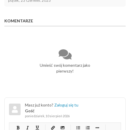
piątek, 23 czerwiec 2023
KOMENTARZE
Umieść swój komentarz jako
pierwszy!
Masz już konto?
Zaloguj się tu
Gość
poniedziałek, 10 sierpień 2026
-
-
-
-
-
-