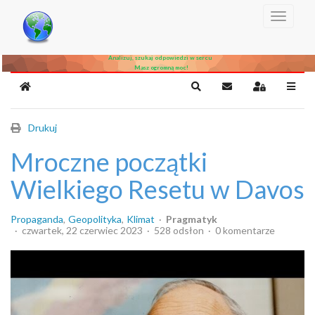
Czytaj, szukaj informacji poza mass media
Myśl i wysnuwaj wnioski z tego co się dziej
Analizuj, szukaj odpowiedzi w sercu
Masz ogromną moc!
Home
Search
Subskrybuj
Sign In
Drukuj
Mroczne początki
Wielkiego Resetu w Davos
Propaganda
Geopolityka
Klimat
Pragmatyk
czwartek, 22 czerwiec 2023
528 odsłon
0 komentarze