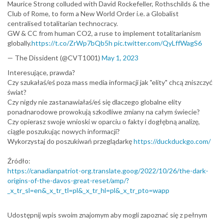
Maurice Strong colluded with David Rockefeller, Rothschilds & the
Club of Rome, to form a New World Order i.e. a Globalist
centralised totalitarian technocracy.
GW & CC from human CO2, a ruse to implement totalitarianism
globally.
https://t.co/ZrWp7bQb5h
pic.twitter.com/QyLffWagS6
— The Dissident (@CVT1001)
May 1, 2023
Interesujące, prawda?
Czy szukałaś/eś poza mass media informacji jak "elity" chcą zniszczyć
świat?
Czy nigdy nie zastanawiałaś/eś się dlaczego globalne elity
ponadnarodowe prowokują szkodliwe zmiany na całym świecie?
Czy opierasz swoje wnioski w oparciu o fakty i dogłębną analizę,
ciągle poszukując nowych informacji?
Wykorzystaj do poszukiwań przeglądarkę
https://duckduckgo.com/
Źródło:
https://canadianpatriot-org.translate.goog/2022/10/26/the-dark-
origins-of-the-davos-great-reset/amp/?
_x_tr_sl=en&_x_tr_tl=pl&_x_tr_hl=pl&_x_tr_pto=wapp
Udostępnij wpis swoim znajomym aby mogli zapoznać się z pełnym