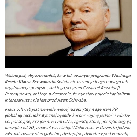
Ważne jest, aby zrozumieć, że w tak zwanym programie Wielkiego
Resetu Klausa Schwaba
dla świata nie ma ani jednego nowego lub
oryginalnego pomysłu . Ani jego program Czwartej Rewolucji
Przemysłowej, ani jego twierdzenie, że wynalazł pojęcie kapitalizmu
interesariuszy, nie jest produktem Schwaba.
Klaus Schwab jest niewiele więcej niż
sprytnym agentem PR
globalnej technokratycznej agendy,
korporacyjnej jedności władzy
korporacyjnej z rządem, w tym ONZ, agendy, której początki sięgają
początku lat 70., a nawet wcześniej. Wielki reset w Davos to jedynie
zaktualizowany plan globalnej dystopijnej dyktatury pod kontrolą