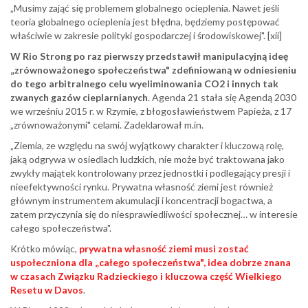
„Musimy zająć się problemem globalnego ocieplenia. Nawet jeśli
teoria globalnego ocieplenia jest błędna, będziemy postępować
właściwie w zakresie polityki gospodarczej i środowiskowej". [xii]
W Rio Strong po raz pierwszy przedstawił manipulacyjną ideę
„zrównoważonego społeczeństwa" zdefiniowaną w odniesieniu
do tego arbitralnego celu wyeliminowania CO2 i innych tak
zwanych gazów cieplarnianych
. Agenda 21 stała się Agendą 2030
we wrześniu 2015 r. w Rzymie, z błogosławieństwem Papieża, z 17
„zrównoważonymi" celami. Zadeklarował m.in.
„Ziemia, ze względu na swój wyjątkowy charakter i kluczową rolę,
jaką odgrywa w osiedlach ludzkich, nie może być traktowana jako
zwykły majątek kontrolowany przez jednostki i podlegający presji i
nieefektywności rynku. Prywatna własność ziemi jest również
głównym instrumentem akumulacji i koncentracji bogactwa, a
zatem przyczynia się do niesprawiedliwości społecznej… w interesie
całego społeczeństwa".
Krótko mówiąc,
prywatna własność ziemi musi zostać
uspołeczniona dla „całego społeczeństwa", idea dobrze znana
w czasach Związku Radzieckiego i kluczowa część Wielkiego
Resetu w Davos
.