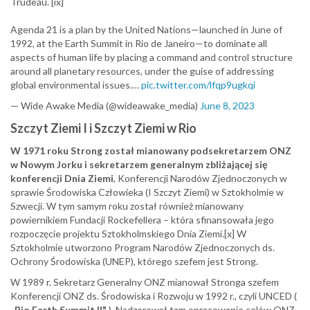
Trudeau. [ix]
Agenda 21 is a plan by the United Nations—launched in June of
1992, at the Earth Summit in Rio de Janeiro—to dominate all
aspects of human life by placing a command and control structure
around all planetary resources, under the guise of addressing
global environmental issues.…
pic.twitter.com/lfqp9ugkqi
— Wide Awake Media (@wideawake_media)
June 8, 2023
Szczyt Ziemi I i Szczyt Ziemi w Rio
W 1971 roku Strong został mianowany podsekretarzem ONZ
w Nowym Jorku i sekretarzem generalnym zbliżającej się
konferencji Dnia Ziemi
, Konferencji Narodów Zjednoczonych w
sprawie Środowiska Człowieka (I Szczyt Ziemi) w Sztokholmie w
Szwecji. W tym samym roku został również mianowany
powiernikiem Fundacji Rockefellera – która sfinansowała jego
rozpoczęcie projektu Sztokholmskiego Dnia Ziemi.[x] W
Sztokholmie utworzono Program Narodów Zjednoczonych ds.
Ochrony Środowiska (UNEP), którego szefem jest Strong.
W 1989 r. Sekretarz Generalny ONZ mianował Stronga szefem
Konferencji ONZ ds. Środowiska i Rozwoju w 1992 r., czyli UNCED (
„Rio Earth Summit II"
). Nadzorował tam opracowanie celów ONZ