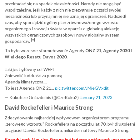
przekładać się na spadek niezależności. Narody nie mogą być
współzależne, jeśli każdy z nich nie zrezygnuje z części swojej
niezależności lub przynajmniej nie uzna jej ograniczeń. Nadszedł
czas, aby sporządzić ogólny plan zrównoważonego wzrostu
organicznego i rozwoju świata w oparciu o globalną alokację
wszystkich ograniczonych zasobów i nowy globalny system
[v]
gospodarczy.
To było wczesne sformułowanie Agendy
ONZ 21, Agendy 2030 i
Wielkiego Resetu Davos 2020.
Jaki jest główny cel WEF?
Zniewolić ludzkość za pomocą
Agenda klimatyczna....
To jest Agenda ONZ 21...
pic.twitter.com/JMieGVxdit
— Kukułcze Gniazdo bis (@CzeKuku2)
January 21, 2023
David Rockefeller i Maurice
Strong
Zdecydowanie najbardziej wpływowym organizatorem programu
„zerowego wzrostu" Rockefellera na początku lat 70. był długoletni
przyjaciel Davida Rockefellera, miliarder naftowy Maurice Strong.
Kanadyjczyk Maurice Strong był jednym z głównych wczesnych