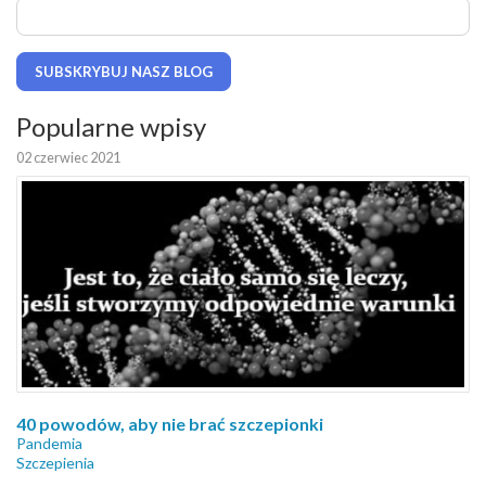
SUBSKRYBUJ NASZ BLOG
Popularne wpisy
02 czerwiec 2021
40 powodów, aby nie brać szczepionki
Pandemia
Szczepienia