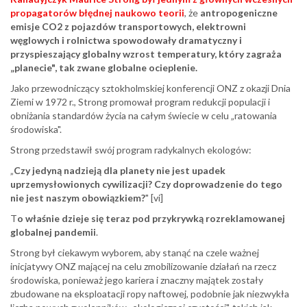
propagatorów błędnej naukowo teorii
, że
antropogeniczne
emisje CO2 z pojazdów transportowych, elektrowni
węglowych i rolnictwa spowodowały dramatyczny i
przyspieszający globalny wzrost temperatury, który zagraża
„planecie", tak zwane globalne ocieplenie.
Jako przewodniczący sztokholmskiej konferencji ONZ z okazji Dnia
Ziemi w 1972 r., Strong promował program redukcji populacji i
obniżania standardów życia na całym świecie w celu „ratowania
środowiska".
Strong przedstawił swój program radykalnych ekologów:
„
Czy jedyną nadzieją dla planety nie jest upadek
uprzemysłowionych cywilizacji? Czy doprowadzenie do tego
nie jest naszym obowiązkiem?
" [vi]
T
o właśnie dzieje się teraz pod przykrywką rozreklamowanej
globalnej pandemii
.
Strong był ciekawym wyborem, aby stanąć na czele ważnej
inicjatywy ONZ mającej na celu zmobilizowanie działań na rzecz
środowiska, ponieważ jego kariera i znaczny majątek zostały
zbudowane na eksploatacji ropy naftowej, podobnie jak niezwykła