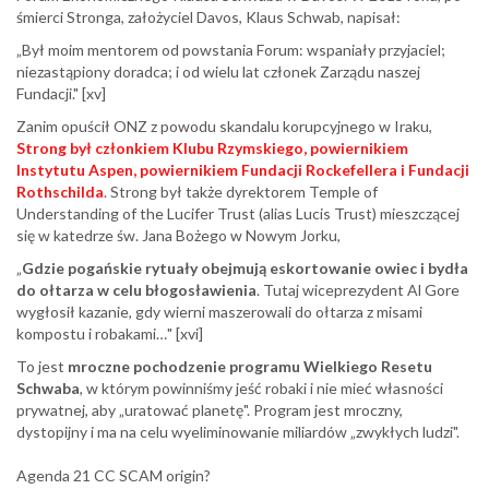
śmierci Stronga, założyciel Davos, Klaus Schwab, napisał:
„Był moim mentorem od powstania Forum: wspaniały przyjaciel;
niezastąpiony doradca; i od wielu lat członek Zarządu naszej
Fundacji." [xv]
Zanim opuścił ONZ z powodu skandalu korupcyjnego w Iraku,
Strong był członkiem Klubu Rzymskiego, powiernikiem
Instytutu Aspen, powiernikiem Fundacji Rockefellera i Fundacji
Rothschilda
. Strong był także dyrektorem Temple of
Understanding of the Lucifer Trust (alias Lucis Trust) mieszczącej
się w katedrze św. Jana Bożego w Nowym Jorku,
„
Gdzie pogańskie rytuały obejmują eskortowanie owiec i bydła
do ołtarza w celu błogosławienia
. Tutaj wiceprezydent Al Gore
wygłosił kazanie, gdy wierni maszerowali do ołtarza z misami
kompostu i robakami…" [xvi]
To jest
mroczne pochodzenie programu Wielkiego Resetu
Schwaba
, w którym powinniśmy jeść robaki i nie mieć własności
prywatnej, aby „uratować planetę". Program jest mroczny,
dystopijny i ma na celu wyeliminowanie miliardów „zwykłych ludzi".
Agenda 21 CC SCAM origin?