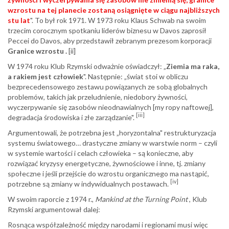
wzrostu na tej planecie zostaną osiągnięte w ciągu najbliższych
stu lat
". To był rok 1971. W 1973 roku Klaus Schwab na swoim
trzecim corocznym spotkaniu liderów biznesu w Davos zaprosił
Peccei do Davos, aby przedstawił zebranym prezesom korporacji
Granice wzrostu .
[ii]
W 1974 roku Klub Rzymski odważnie oświadczył: „
Ziemia ma raka,
a rakiem jest człowiek
". Następnie: „świat stoi w obliczu
bezprecedensowego zestawu powiązanych ze sobą globalnych
problemów, takich jak przeludnienie, niedobory żywności,
wyczerpywanie się zasobów nieodnawialnych [my ropy naftowej],
[iii]
degradacja środowiska i złe zarządzanie".
Argumentowali, że potrzebna jest „horyzontalna" restrukturyzacja
systemu światowego… drastyczne zmiany w warstwie norm – czyli
w systemie wartości i celach człowieka – są konieczne, aby
rozwiązać kryzysy energetyczne, żywnościowe i inne, tj. zmiany
społeczne i jeśli przejście do wzrostu organicznego ma nastąpić,
[iv]
potrzebne są zmiany w indywidualnych postawach.
W swoim raporcie z 1974 r.,
Mankind at the Turning Point
, Klub
Rzymski argumentował dalej:
Rosnąca współzależność między narodami i regionami musi więc