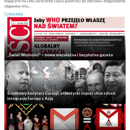
mających na celu skrócenie czasu powrotu do zdrowia i złagodzenie
objawów cho...
Czytaj dalej
„Świat Wolności” – nowa niezależna i bezpłatna gazeta
Środkowy korytarz Eurazji: atlantycki sojusz chce zdusić
integrację Europy z Azją